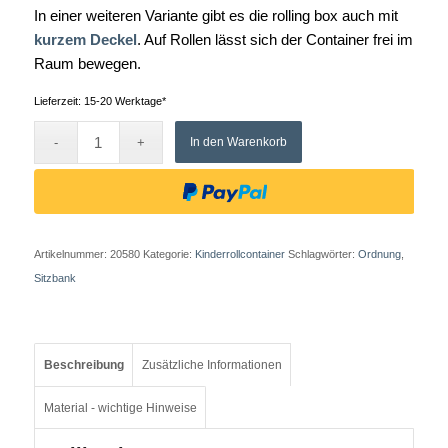
In einer weiteren Variante gibt es die rolling box auch mit
Kinderrollcontainer
kurzem Deckel
. Auf Rollen lässt sich der Container frei im
XXL
Raum bewegen.
rolling
Lieferzeit:
15-20 Werktage*
box
Menge
In den Warenkorb
Artikelnummer:
20580
Kategorie:
Kinderrollcontainer
Schlagwörter:
Ordnung
,
Sitzbank
Beschreibung
Zusätzliche Informationen
Material - wichtige Hinweise